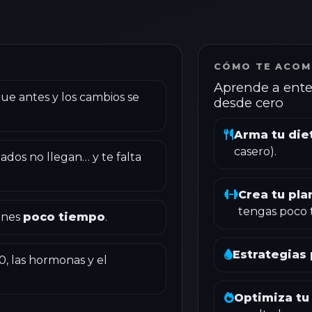
CÓMO TE ACOM
Aprende a ente
ue antes y los cambios se
desde cero
Arma tu die
casero).
tados no llegan… y te falta
Crea tu pl
tengas poco 
enes
poco tiempo
.
Estrategias
0, las hormonas y el
Optimiza t