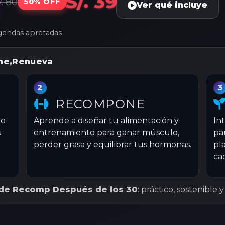
S/. 39
/. 80
50% OFF
Ver qué incluye
agendas apretadas
ne
,
Renueva
2
3
RECOMPONE
po
Aprende a diseñar tu alimentación y
In
u
entrenamiento para ganar músculo,
pa
perder grasa y equilibrar tus hormonas.
pl
ca
 de Recomp Después de los 30
: práctico, sostenible