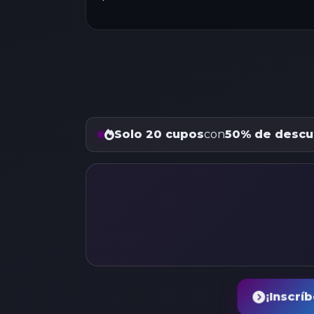
Solo 20 cupos
con
50% de descu
¡Inscrí