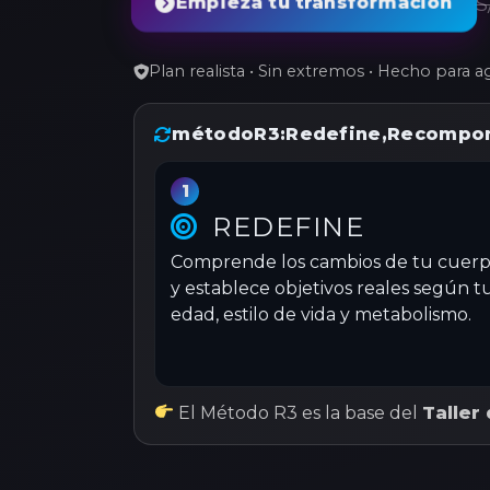
S
Empieza tu transformación
Plan realista • Sin extremos • Hecho para 
método
R3
:
Redefine
,
Recompo
1
REDEFINE
Comprende los cambios de tu cuer
y establece objetivos reales según t
edad, estilo de vida y metabolismo.
El Método R3 es la base del
Taller