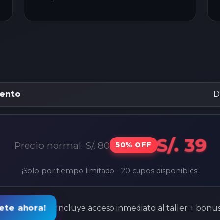
ento
D
S/. 39
Precio normal: S/. 80
50% OFF
¡Solo por tiempo limitado - 20 cupos disponibles!
bete ahora!
Incluye acceso inmediato al taller + bonu