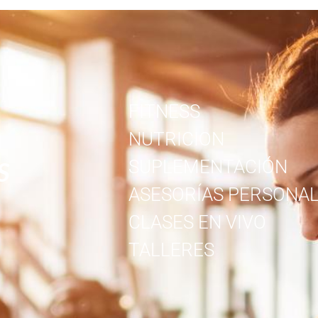
FITNESS
NUTRICION
S
SUPLEMENTACIÓN
ASESORÍAS PERSONAL
CLASES EN VIVO
TALLERES