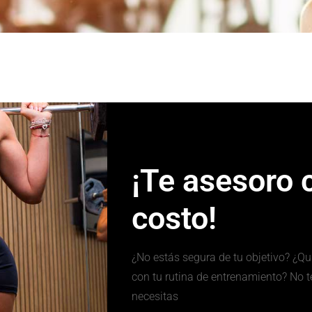
¡Te asesoro 
costo!
¿No estás segura de tu objetivo? ¿Q
con tu rutina de entrenamiento? No 
necesitas