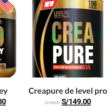
hey
Creapure de level pro
00
S/
149.00
S/
160.00