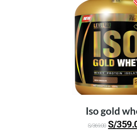
Iso gold w
S/
359.
S/
369.00