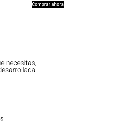
Comprar ahora
ue necesitas,
desarrollada
es