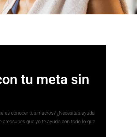
con tu meta sin
uieres conocer tus macros? ¿Necesitas ayuda
te preocupes que yo te ayudo con todo lo que