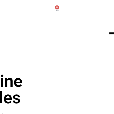
0
line
les