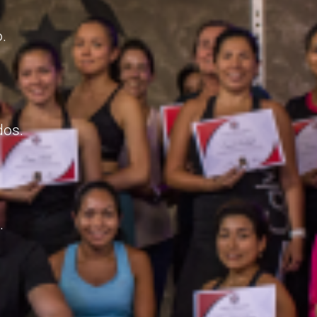
.
dos.
.
: