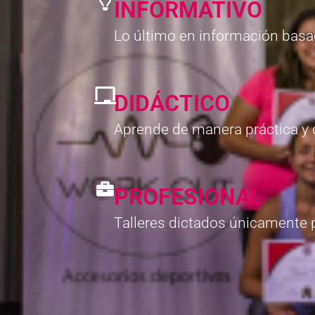
INFORMATIVO
Lo último en información basad
DIDÁCTICO
Aprende de manera práctica y 
PROFESIONAL
Talleres dictados únicamente 