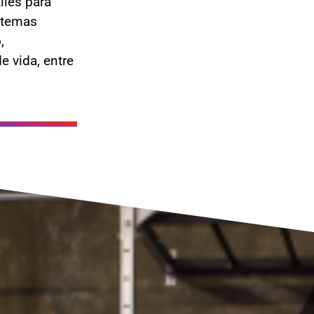
iles para
 temas
,
e vida, entre